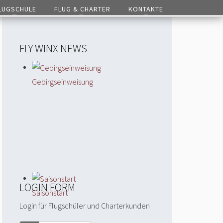
LUGSCHULE
FLUG & CHARTER
KONTAKTE
FLY WINX NEWS
Gebirgseinweisung
LOGIN FORM
Saisonstart
Login für Flugschüler und Charterkunden