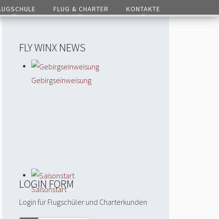
LUGSCHULE
FLUG & CHARTER
KONTAKTE
FLY WINX NEWS
Gebirgseinweisung
LOGIN FORM
Saisonstart
Login für Flugschüler und Charterkunden