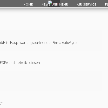
HOME
NEWS UND MEHR
AIR SERVICE
F
mbH ist Hauptwartungspartner der Firma AutoGyro.
z EDPA und betreibt diesen.
ge